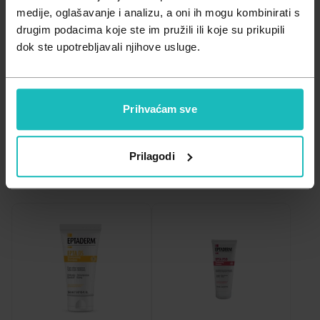
Zdravlje muškarca
Minerali
Važna obavijest prema Zakonu o zaštiti potrošača.
medije, oglašavanje i analizu, a oni ih mogu kombinirati s
drugim podacima koje ste im pružili ili koje su prikupili
Zdravlje žene
Probiotici i prebiotici
dok ste upotrebljavali njihove usluge.
Ispadanje kose
Prhut, svrbež i osjetljivo vlasište
Vitamini
Prihvaćam sve
A - Z
Filtriraj
Relevantnost
Prilagodi
Z - A
Najniža cijena
Najviša cijena