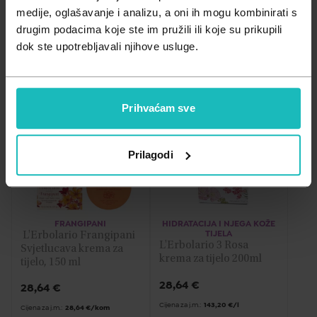
Zdravlje muškarca
Minerali
medije, oglašavanje i analizu, a oni ih mogu kombinirati s
A - Z
drugim podacima koje ste im pružili ili koje su prikupili
Zdravlje žene
Probiotici i prebiotici
Filtriraj
Relevantnost
dok ste upotrebljavali njihove usluge.
Z - A
Vitamini
Najniža cijena
Prihvaćam sve
Najviša cijena
Prilagodi
FRANGIPANI
HIDRATACIJA I NJEGA KOŽE
 L'Erbolario Frangipani 
TIJELA
L'Erbolario 3 Rosa 
Svjetlucava krema za 
krema za tijelo 200ml
tijelo, 150 ml
28,64
€
28,64
€
Cijena za j.m.:
143,20 €/l
Cijena za j.m.:
28,64 €/kom