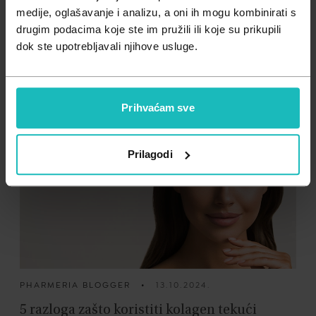
Zdravlje muškarca
Minerali
medije, oglašavanje i analizu, a oni ih mogu kombinirati s
drugim podacima koje ste im pružili ili koje su prikupili
Zdravlje žene
Probiotici i prebiotici
PHARMERIA BLOGGER
•
14.04.2025.
dok ste upotrebljavali njihove usluge.
Koji su simptomi nedostatka kolagena u
Vitamini
tijelu?
Prihvaćam sve
Prilagodi
PHARMERIA BLOGGER
•
13.10.2024.
5 razloga zašto koristiti kolagen tekući