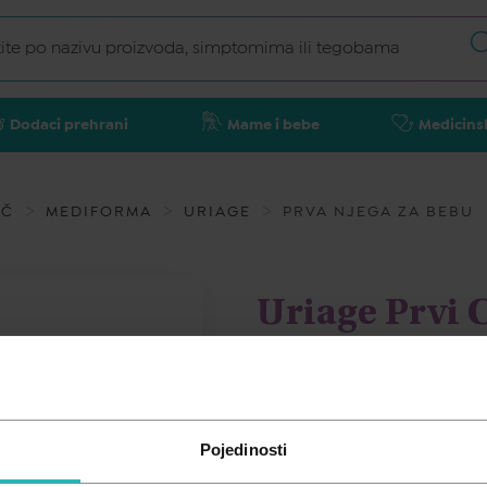
Dodaci prehrani
Mame i bebe
Medicins
AČ
MEDIFORMA
URIAGE
PRVA NJEGA ZA BEBU
Uriage Prvi 
emulzija za 
URIAGE
Pojedinosti
24,98
€