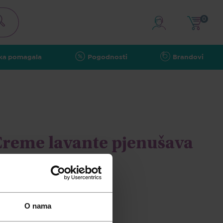
0
ka pomagala
Pogodnosti
Brandovi
Creme lavante pjenušava
pranje, 500ml
O nama