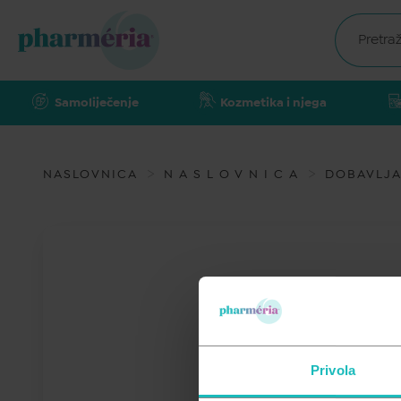
Samoliječenje
Kozmetika i njega
NASLOVNICA
N A S L O V N I C A
DOBAVLJ
Privola