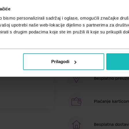
ačiće
Cijena za j.m.:
24,98 €/kom
Unesi kod
SUMMER25
za 25% po
bismo personalizirali sadržaj i oglase, omogućili značajke društv
vašoj upotrebi naše web-lokacije dijelimo s partnerima za društv
Kremasti sindet za pranje lica, ti
rati s drugim podacima koje ste im pružili ili koje su prikupili do
sapunaS organskim runolistom, či
Brza dostava u ro
Prilagodi
Besplatno preuzim
Plaćanje kartico
Besplatna dostav