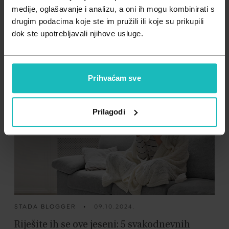
Zdravlje muškarca
Minerali
medije, oglašavanje i analizu, a oni ih mogu kombinirati s
drugim podacima koje ste im pružili ili koje su prikupili
Zdravlje žene
Probiotici i prebiotici
PHARMERIA BLOGGER
•
09.03.2026.
dok ste upotrebljavali njihove usluge.
Zdravlje crijeva: zašto je važno i kako ga
Vitamini
jednostavno poboljšati?
Prihvaćam sve
Prilagodi
STADA BLOGGER
•
09.10.2024.
Riješite ih se ove jeseni: 5 svakodnevnih