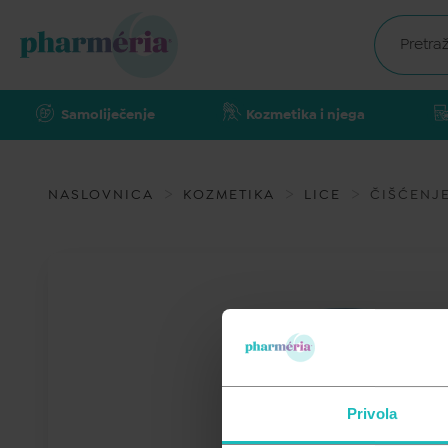
Samoliječenje
Kozmetika i njega
NASLOVNICA
KOZMETIKA
LICE
ČIŠĆENJE
Privola