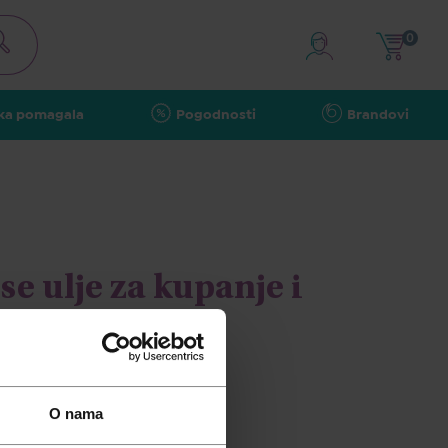
0
ka pomagala
Pogodnosti
Brandovi
e ulje za kupanje i
0 ml
O nama