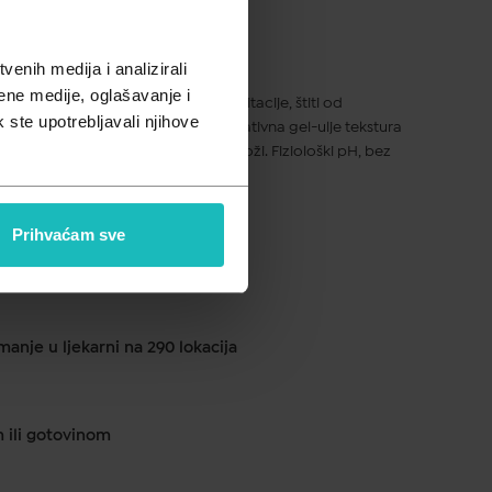
pusta
enih medija i analizirali
ene medije, oglašavanje i
one atopiji. Nježno čisti i umiruje iritacije, štiti od
k ste upotrebljavali njihove
vanja tvrdom vodom. Ugodna i inovativna gel-ulje tekstura
o ispire i ostavlja zaštitni sloj na koži. Fiziološki pH, bez
 odrasle. Za lice i tijelo.
Prihvaćam sve
ku od 1 do 2 dana
anje u ljekarni na 290 lokacija
m ili gotovinom