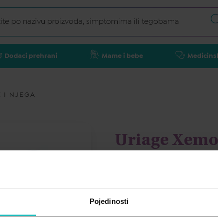
Dodaci prehrani
Mame i bebe
Medicins
 I NJEGA
Uriage Xemos
tuširanje, 50
URIAGE
Pojedinosti
26,50
€