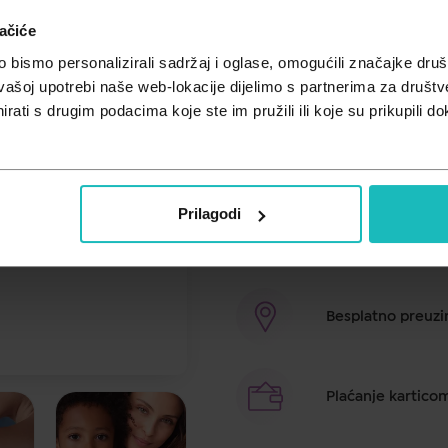
ačiće
Cijena za j.m.:
53,00 €/l
Unesi kod
SUMMER25
za 25% po
bismo personalizirali sadržaj i oglase, omogućili značajke društv
vašoj upotrebi naše web-lokacije dijelimo s partnerima za društv
Ulje za pranje izrazito suhe kože skl
rati s drugim podacima koje ste im pružili ili koje su prikupili do
nadražujućeg učinka klora i isuši
stvara meku finu pjenu koja se lagan
mirisa, bez sapuna. Za bebe, djecu i
Prilagodi
Brza dostava u ro
Besplatno preuzim
Plaćanje kartico