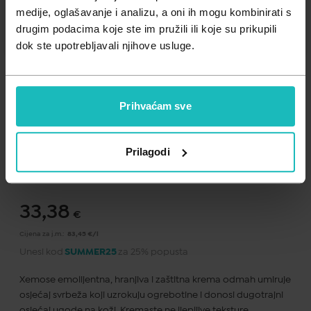
Zdravlje muškarca
Minerali
medije, oglašavanje i analizu, a oni ih mogu kombinirati s
drugim podacima koje ste im pružili ili koje su prikupili
Zdravlje žene
Probiotici i prebiotici
dok ste upotrebljavali njihove usluge.
Vitamini
Prihvaćam sve
Dodaj na listu želja
Prilagodi
Važna obavijest prema Zakonu o zaštiti potrošača.
.
33,38
€
Cijena za j.m.:
83,45 €/l
Unesi kod
SUMMER25
za 25% popusta
Xemose emolijentna, hranjiva i zaštitna krema odmah umiruje
osjećaj svrbeža koji uzrokuju ogrebotine i donosi dugotrajni
osjećaj ugode na koži. Kremaste ne ljepljive teksture,